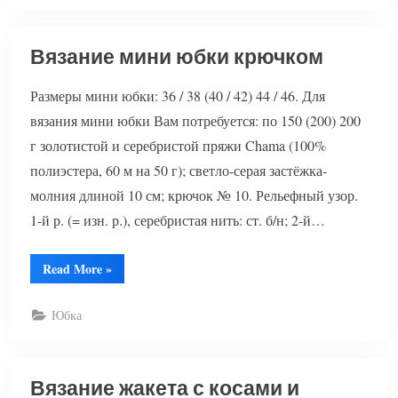
Вязание мини юбки крючком
Размеры мини юбки: 36 / 38 (40 / 42) 44 / 46. Для
вязания мини юбки Вам потребуется: по 150 (200) 200
г золотистой и серебристой пряжи Chama (100%
полиэстера, 60 м на 50 г); светло-серая застёжка-
молния длиной 10 см; крючок № 10. Рельефный узор.
1-й р. (= изн. р.), серебристая нить: ст. б/н; 2-й…
“Вязание
Read More
»
мини
юбки
крючком”
Юбка
Вязание жакета с косами и