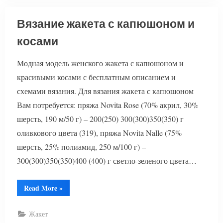
Вязание жакета с капюшоном и
косами
Модная модель женского жакета с капюшоном и
красивыми косами с бесплатным описанием и
схемами вязания. Для вязания жакета с капюшоном
Вам потребуется: пряжа Novita Rose (70% акрил, 30%
шерсть, 190 м/50 г) – 200(250) 300(300)350(350) г
оливкового цвета (319), пряжа Novita Nalle (75%
шерсть, 25% полиамид, 250 м/100 г) –
300(300)350(350)400 (400) г светло-зеленого цвета…
“Вязание
Read More
»
жакета
с
капюшоном
Жакет
и
косами”