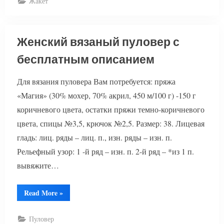
Жакет
описанием”
Женский вязаный пуловер с
бесплатным описанием
Для вязания пуловера Вам потребуется: пряжа
«Магия» (30% мохер, 70% акрил, 450 м/100 г) -150 г
коричневого цвета, остатки пряжи темно-коричневого
цвета, спицы №3,5, крючок №2,5. Размер: 38. Лицевая
гладь: лиц. ряды – лиц. п., изн. ряды – изн. п.
Рельефный узор: 1 -й ряд – изн. п. 2-й ряд – *из 1 п.
вывяжите…
“Женский
Read More
»
вязаный
пуловер
с
Пуловер
бесплатным