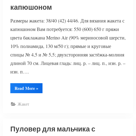
капюшоном
Размеры жакета: 38/40 (42) 44/46. Для вязания жакета с
капюшоном Вам потребуется: 550 (600) 650 г пряжи
цвета баклажана Merino Air (90% мериносовой шерсти,
10% полиамида, 130 м/50 г); прямые и круговые
спицы № 4,5 и № 5,5; двухсторонняя застёжка-молния
длиной 70 см. Лицевая гладь: лиц. р. – лиц. п., изн. р. –
изн. п….
“Вязание
Read More
»
жакета
с
косами
Жакет
и
капюшоном”
Пуловер для мальчика с