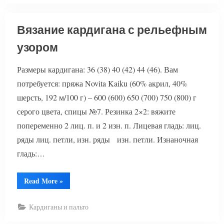
Вязание кардигана с рельефным
узором
Размеры кардигана: 36 (38) 40 (42) 44 (46). Вам
потребуется: пряжа Novita Kaiku (60% акрил, 40%
шерсть, 192 м/100 г) – 600 (600) 650 (700) 750 (800) г
серого цвета, спицы №7. Резинка 2×2: вяжите
попеременно 2 лиц. п. и 2 изн. п. Лицевая гладь: лиц.
ряды лиц. петли, изн. ряды изн. петли. Изнаночная
гладь:…
“Вязание
Read More
»
кардигана
с
рельефным
Кардиганы и пальто
узором”