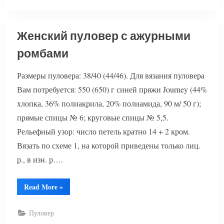
описанием”
Женский пуловер с ажурными
ромбами
Размеры пуловера: 38/40 (44/46). Для вязания пуловера
Вам потребуется: 550 (650) г синей пряжи Journey (44%
хлопка, 36% полиакрила, 20% полиамида, 90 м/ 50 г);
прямые спицы № 6; круговые спицы № 5,5.
Рельефный узор: число петель кратно 14 + 2 кром.
Вязать по схеме 1, на которой приведены только лиц.
р., в изн. р….
“Женский
Read More
»
пуловер
с
ажурными
Пуловер
ромбами”