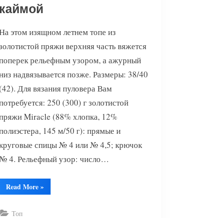
каймой
На этом изящном летнем топе из
золотистой пряжи верхняя часть вяжется
поперек рельефным узором, а ажурный
низ надвязывается позже. Размеры: 38/40
(42). Для вязания пуловера Вам
потребуется: 250 (300) г золотистой
пряжи Miracle (88% хлопка, 12%
полиэстера, 145 м/50 г): прямые и
круговые спицы № 4 или № 4,5; крючок
№ 4. Рельефный узор: число…
“Вязаный
Read More
»
топ
с
ажурной
каймой”
Топ