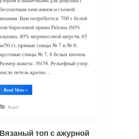
узором и шишечками для девушки с
бесплатным описанием и схемой
вязания. Вам потребуется: 700 г белой
или бирюзовой пряжи Paloma (60%
альпака, 40% мериносовой шерсти, 65
м/50 г); прямые спицы № 7 и № 8;
круговые спицы № 7; 6 белых кнопок.
Размер жакета: 36/38. Рельефный узор:
число петель кратно…
“Короткий
Read More
»
белый
жакет”
Жакет
Вязаный топ с ажурной