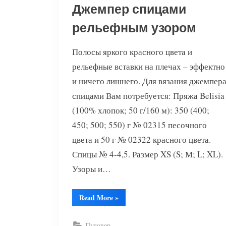
Джемпер спицами
рельефным узором
Полосы яркого красного цвета и
рельефные вставки на плечах – эффектно
и ничего лишнего. Для вязания джемпер
спицами Вам потребуется: Пряжа Belisia
(100% хлопок; 50 г/160 м): 350 (400;
450; 500; 550) г № 02315 песочного
цвета и 50 г № 02322 красного цвета.
Спицы № 4-4,5. Размер XS (S; М; L; XL).
Узоры и…
“Джемпер
Read More
»
спицами
рельефным
узором”
Пуловер