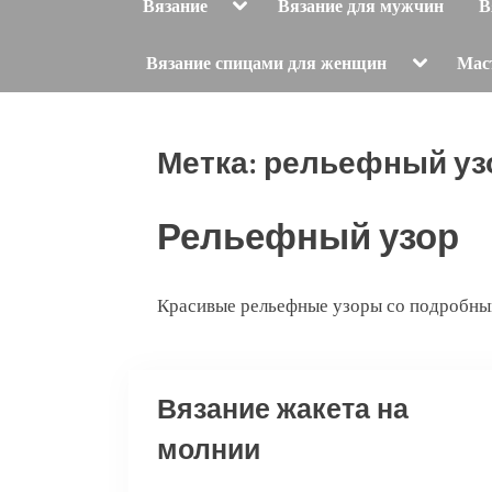
Toggle
Вязание
Вязание для мужчин
В
sub-
menu
Toggle
Вязание спицами для женщин
Мас
sub-
menu
Метка:
рельефный уз
Рельефный узор
Красивые рельефные узоры со подробны
Вязание жакета на
молнии