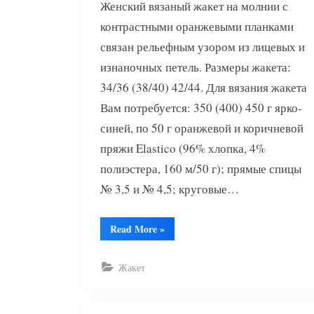
Женский вязаный жакет на молнии с
контрастными оранжевыми планками
связан рельефным узором из лицевых и
изнаночных петель. Размеры жакета:
34/36 (38/40) 42/44. Для вязания жакета
Вам потребуется: 350 (400) 450 г ярко-
синей, по 50 г оранжевой и коричневой
пряжи Elastico (96% хлопка, 4%
полиэстера, 160 м/50 г); прямые спицы
№ 3,5 и № 4,5; круговые…
“Вязание
Read More
»
жакета
на
молнии”
Жакет