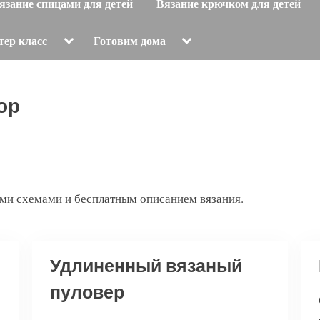
язание спицами для детей
Вязание крючком для детей
Toggle
Toggle
тер класс
Готовим дома
sub-
sub-
menu
menu
ор
ми схемами и бесплатным описанием вязания.
Удлиненный вязаный
пуловер