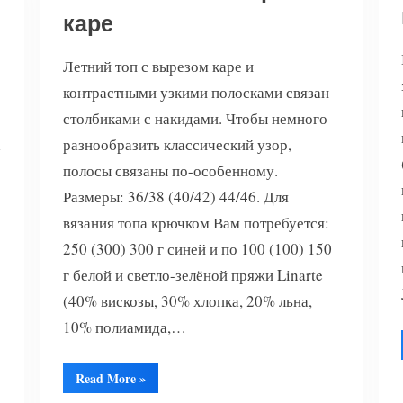
каре
Летний топ с вырезом каре и
контрастными узкими полосками связан
столбиками с накидами. Чтобы немного
а
разнообразить классический узор,
полосы связаны по-особенному.
Размеры: 36/38 (40/42) 44/46. Для
вязания топа крючком Вам потребуется:
250 (300) 300 г синей и по 100 (100) 150
г белой и светло-зелёной пряжи Linarte
(40% вискозы, 30% хлопка, 20% льна,
10% полиамида,…
“Вязаный
Read More
»
топ
с