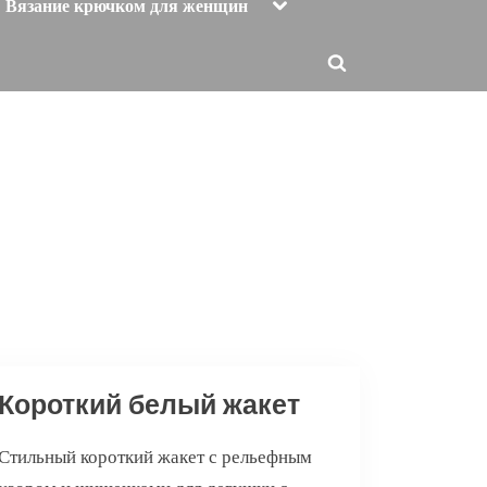
Toggle
Вязание крючком для женщин
sub-
menu
Toggle
search
form
Короткий белый жакет
Стильный короткий жакет с рельефным