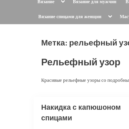
Toggle
Вязание
Вязание для мужчин
В
sub-
menu
Toggle
Вязание спицами для женщин
Мас
sub-
menu
Метка:
рельефный уз
Рельефный узор
Красивые рельефные узоры со подробны
Накидка с капюшоном
спицами