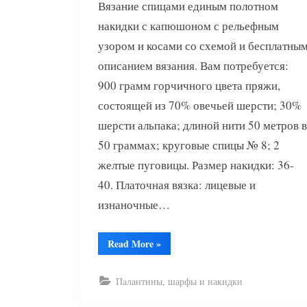
Вязание спицами единым полотном
накидки с капюшоном с рельефным
узором и косами со схемой и бесплатны
описанием вязания. Вам потребуется:
900 грамм горчичного цвета пряжи,
состоящей из 70% овечьей шерсти; 30%
шерсти альпака; длиной нити 50 метров в
50 граммах; круговые спицы № 8; 2
желтые пуговицы. Размер накидки: 36-
40. Платочная вязка: лицевые и
изнаночные…
“Накидка
Read More
»
с
капюшоном
спицами”
Палантины, шарфы и накидки