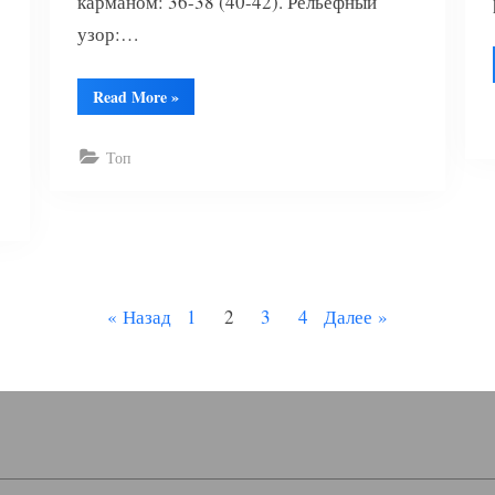
карманом: 36-38 (40-42). Рельефный
узор:…
“Топ
Read More
»
с
карманом”
Топ
Назад
1
2
3
4
Далее