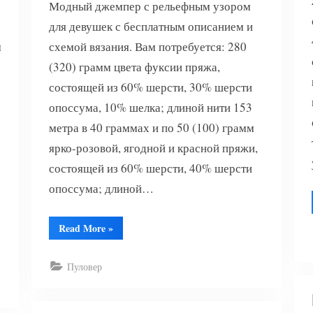
Модный джемпер с рельефным узором
для девушек с бесплатным описанием и
м
схемой вязания. Вам потребуется: 280
(320) грамм цвета фуксии пряжа,
состоящей из 60% шерсти, 30% шерсти
опоссума, 10% шелка; длиной нити 153
метра в 40 граммах и по 50 (100) грамм
ярко-розовой, ягодной и красной пряжи,
состоящей из 60% шерсти, 40% шерсти
опоссума; длиной…
“Джемпер
Read More
»
с
рельефным
узором”
Пуловер