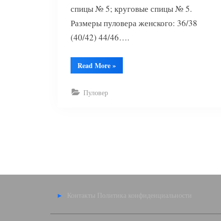
спицы № 5; круговые спицы № 5.
Размеры пуловера женского: 36/38
(40/42) 44/46….
“Пуловер
Read More
»
женский
2015
двухцветный”
Пуловер
Пагинация
записей
Контакты
Политика конфиденциальности