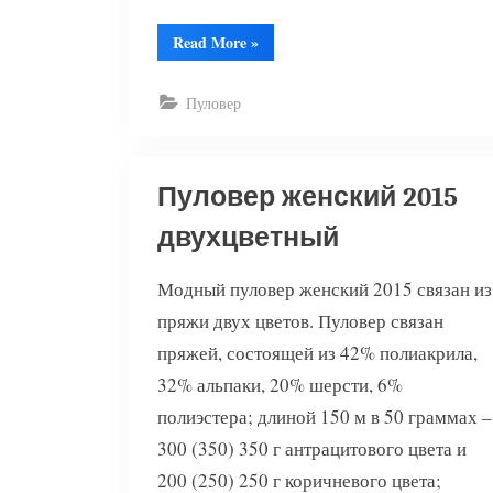
“Женский
Read More
»
пуловер
спицами
с
рельефным
Пуловер
узором”
Пуловер женский 2015
двухцветный
Модный пуловер женский 2015 связан из
пряжи двух цветов. Пуловер связан
пряжей, состоящей из 42% полиакрила,
32% альпаки, 20% шерсти, 6%
полиэстера; длиной 150 м в 50 граммах –
300 (350) 350 г антрацитового цвета и
200 (250) 250 г коричневого цвета;