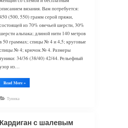
женщин со схемой и бесплатным
описанием вязания. Вам потребуется:
450 (500, 550) грамм серой пряжи,
состоящей из 70% овечьей шерсти, 30%
шерсти альпака; длиной нити 140 метров
в 50 граммах; спицы № 4 и 4,5; круговые
спицы № 4; крючок № 4. Размеры
туники: 34/36 (38/40) 42/44. Рельефный
узор из…
“Туника
Read More
»
спицами
2017”
Туника
Кардиган с шалевым