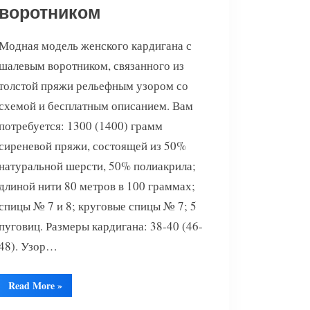
воротником
Модная модель женского кардигана с
шалевым воротником, связанного из
толстой пряжи рельефным узором со
схемой и бесплатным описанием. Вам
потребуется: 1300 (1400) грамм
сиреневой пряжи, состоящей из 50%
натуральной шерсти, 50% полиакрила;
длиной нити 80 метров в 100 граммах;
спицы № 7 и 8; круговые спицы № 7; 5
пуговиц. Размеры кардигана: 38-40 (46-
48). Узор…
“Кардиган
Read More
»
с
шалевым