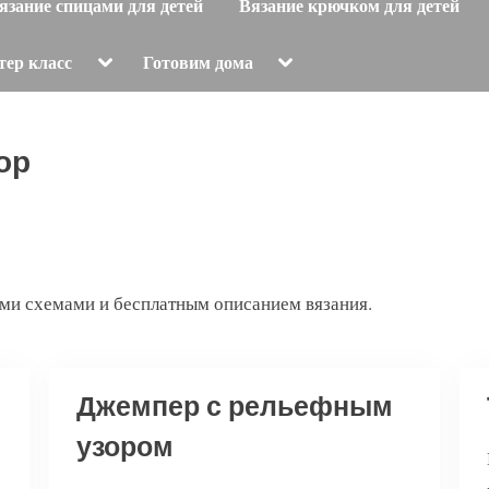
язание спицами для детей
Вязание крючком для детей
Toggle
Toggle
тер класс
Готовим дома
sub-
sub-
menu
menu
ор
ми схемами и бесплатным описанием вязания.
Джемпер с рельефным
узором