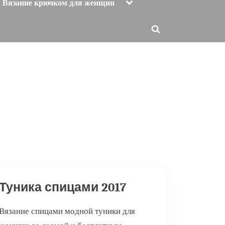
Toggle
Вязание крючком для женщин
sub-
menu
Toggle
search
form
Туника спицами 2017
Вязание спицами модной туники для