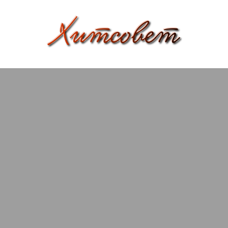
Skip
to
content
вязание
Х
спицами,
и
вязание
т
крючком,
модные
с
вязаные
о
модели
с
в
пошаговым
е
описанием
т
и
схемами.