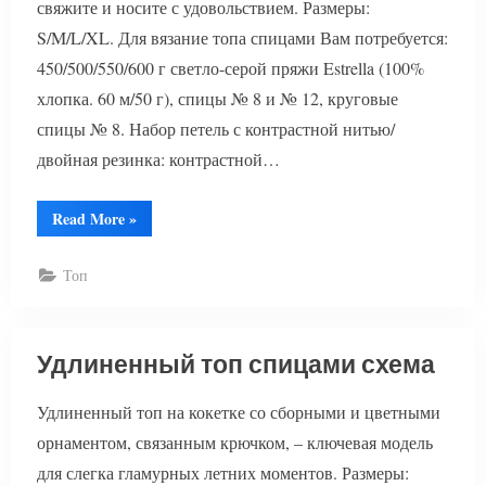
свяжите и носите с удовольствием. Размеры:
S/M/L/XL. Для вязание топа спицами Вам потребуется:
450/500/550/600 г светло-серой пряжи Estrella (100%
хлопка. 60 м/50 г), спицы № 8 и № 12, круговые
спицы № 8. Набор петель с контрастной нитью/
двойная резинка: контрастной…
“Удлиненный
Read More
»
топ
с
красивым
Топ
узором”
Удлиненный топ спицами схема
Удлиненный топ на кокетке со сборными и цветными
орнаментом, связанным крючком, – ключевая модель
для слегка гламурных летних моментов. Размеры: