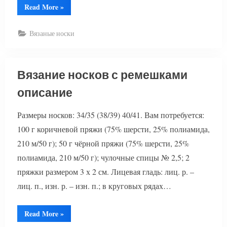
“Вязание
Read More
»
ажурных
носков”
Вязаные носки
Вязание носков с ремешками
описание
Размеры носков: 34/35 (38/39) 40/41. Вам потребуется:
100 г коричневой пряжи (75% шерсти, 25% полиамида,
210 м/50 г); 50 г чёрной пряжи (75% шерсти, 25%
полиамида, 210 м/50 г); чулочные спицы № 2,5; 2
пряжки размером 3 х 2 см. Лицевая гладь: лиц. р. –
лиц. п., изн. р. – изн. п.; в круговых рядах…
“Вязание
Read More
»
носков