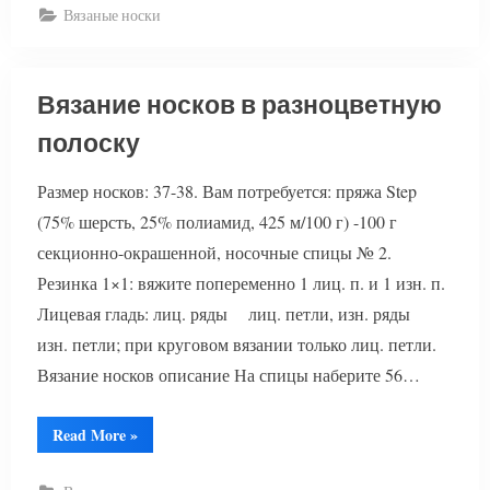
ажурным
Вязаные носки
узором”
Вязание носков в разноцветную
полоску
Размер носков: 37-38. Вам потребуется: пряжа Step
(75% шерсть, 25% полиамид, 425 м/100 г) -100 г
секционно-окрашенной, носочные спицы № 2.
Резинка 1×1: вяжите попеременно 1 лиц. п. и 1 изн. п.
Лицевая гладь: лиц. ряды лиц. петли, изн. ряды
изн. петли; при круговом вязании только лиц. петли.
Вязание носков описание На спицы наберите 56…
“Вязание
Read More
»
носков
в
разноцветную