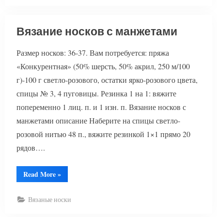
Вязание носков с манжетами
Размер носков: 36-37. Вам потребуется: пряжа
«Конкурентная» (50% шерсть, 50% акрил, 250 м/100
г)-100 г светло-розового, остатки ярко-розового цвета,
спицы № 3, 4 пуговицы. Резинка 1 на 1: вяжите
попеременно 1 лиц. п. и 1 изн. п. Вязание носков с
манжетами описание Наберите на спицы светло-
розовой нитью 48 п., вяжите резинкой 1×1 прямо 20
рядов….
“Вязание
Read More
»
носков
с
манжетами”
Вязаные носки