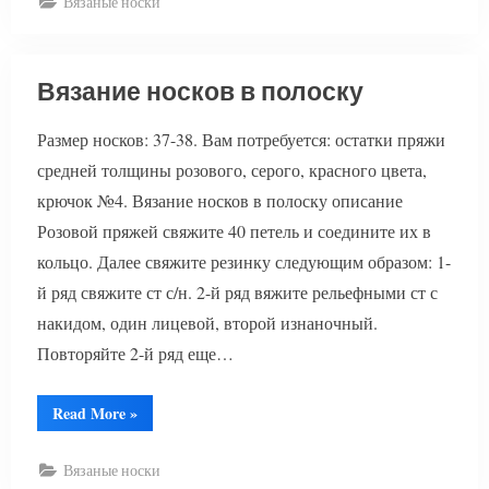
Вязаные носки
полоску”
Вязание носков в полоску
Размер носков: 37-38. Вам потребуется: остатки пряжи
средней толщины розового, серого, красного цвета,
крючок №4. Вязание носков в полоску описание
Розовой пряжей свяжите 40 петель и соедините их в
кольцо. Далее свяжите резинку следующим образом: 1-
й ряд свяжите ст с/н. 2-й ряд вяжите рельефными ст с
накидом, один лицевой, второй изнаночный.
Повторяйте 2-й ряд еще…
“Вязание
Read More
»
носков
в
полоску”
Вязаные носки