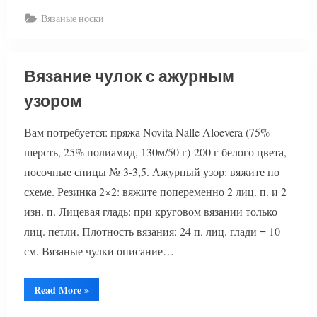
с
ремешками
Вязаные носки
описание”
Вязание чулок с ажурным
узором
Вам потребуется: пряжа Novita Nalle Aloevera (75%
шерсть, 25% полиамид, 130м/50 г)-200 г белого цвета,
носочные спицы № 3-3,5. Ажурный узор: вяжите по
схеме. Резинка 2×2: вяжите попеременно 2 лиц. п. и 2
изн. п. Лицевая гладь: при круговом вязании только
лиц. петли. Плотность вязания: 24 п. лиц. глади = 10
см. Вязаные чулки описание…
“Вязание
Read More
»
чулок
с