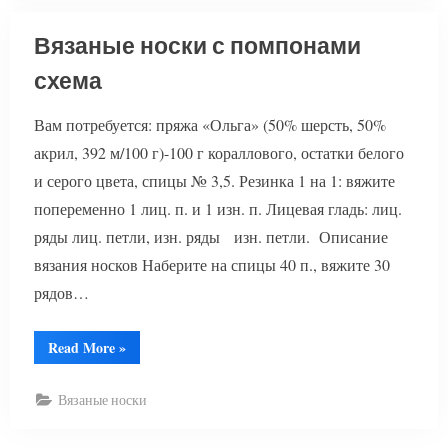
Вязаные носки с помпонами
схема
Вам потребуется: пряжа «Ольга» (50% шерсть, 50%
акрил, 392 м/100 г)-100 г кораллового, остатки белого
и серого цвета, спицы № 3,5. Резинка 1 на 1: вяжите
попеременно 1 лиц. п. и 1 изн. п. Лицевая гладь: лиц.
ряды лиц. петли, изн. ряды изн. петли. Описание
вязания носков Наберите на спицы 40 п., вяжите 30
рядов…
“Вязаные
Read More
»
носки
с
помпонами
Вязаные носки
схема”