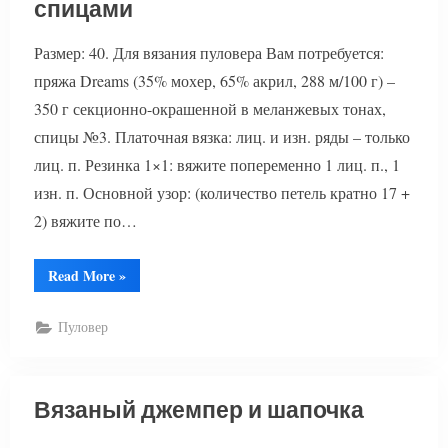
спицами
Размер: 40. Для вязания пуловера Вам потребуется:
пряжа Dreams (35% мохер, 65% акрил, 288 м/100 г) –
350 г секционно-окрашенной в меланжевых тонах,
спицы №3. Платочная вязка: лиц. и изн. ряды – только
лиц. п. Резинка 1×1: вяжите попеременно 1 лиц. п., 1
изн. п. Основной узор: (количество петель кратно 17 +
2) вяжите по…
“Ажурный
Read More
»
меланжевый
пуловер
спицами”
Пуловер
Вязаный джемпер и шапочка