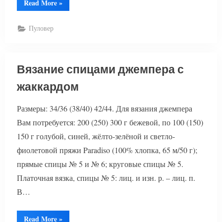
“Вязание
Read More
»
летнего
джемпера
с
Пуловер
цветами”
Вязание спицами джемпера с
жаккардом
Размеры: 34/36 (38/40) 42/44. Для вязания джемпера
Вам потребуется: 200 (250) 300 г бежевой, по 100 (150)
150 г голубой, синей, жёлто-зелёной и светло-
фиолетовой пряжи Paradiso (100% хлопка, 65 м/50 г);
прямые спицы № 5 и № 6; круговые спицы № 5.
Платочная вязка, спицы № 5: лиц. и изн. р. – лиц. п.
В…
“Вязание
Read More
»