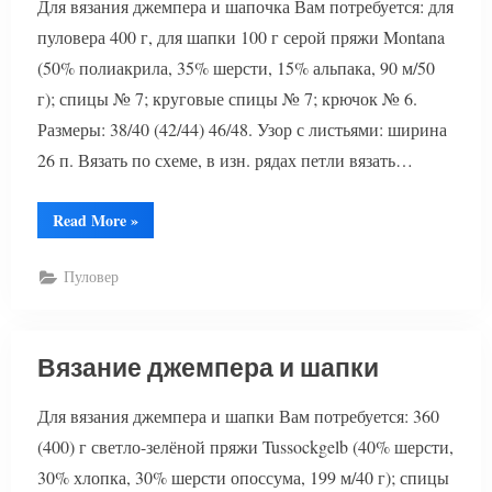
Для вязания джемпера и шапочка Вам потребуется: для
пуловера 400 г, для шапки 100 г серой пряжи Montana
(50% полиакрила, 35% шерсти, 15% альпака, 90 м/50
г); спицы № 7; круговые спицы № 7; крючок № 6.
Размеры: 38/40 (42/44) 46/48. Узор с листьями: ширина
26 п. Вязать по схеме, в изн. рядах петли вязать…
“Вязаный
Read More
»
джемпер
и
шапочка”
Пуловер
Вязание джемпера и шапки
Для вязания джемпера и шапки Вам потребуется: 360
(400) г светло-зелёной пряжи Tussockgelb (40% шерсти,
30% хлопка, 30% шерсти опоссума, 199 м/40 г); спицы