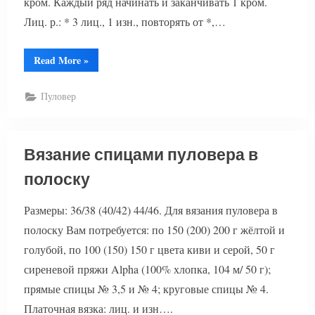
кром. Каждый ряд начинать и заканчивать 1 кром.
Лиц. р.: * 3 лиц., 1 изн., повторять от *,…
“Вязание
Read More
»
пуловера
спицами
красивым
Пуловер
узором”
Вязание спицами пуловера в
полоску
Размеры: 36/38 (40/42) 44/46. Для вязания пуловера в
полоску Вам потребуется: по 150 (200) 200 г жёлтой и
голубой, по 100 (150) 150 г цвета киви и серой, 50 г
сиреневой пряжи Alpha (100% хлопка, 104 м/ 50 г);
прямые спицы № 3,5 и № 4; круговые спицы № 4.
Платочная вязка: лиц. и изн….