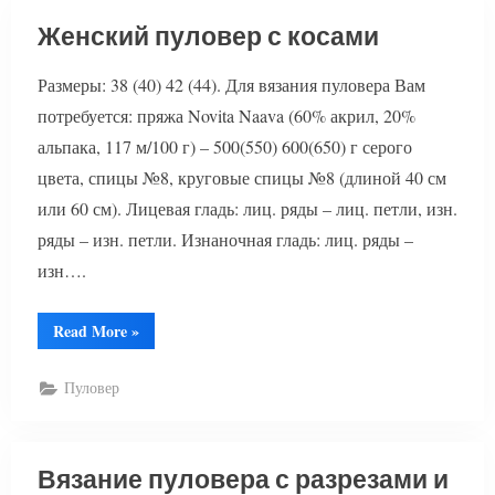
Женский пуловер с косами
Размеры: 38 (40) 42 (44). Для вязания пуловера Вам
потребуется: пряжа Novita Naava (60% акрил, 20%
альпака, 117 м/100 г) – 500(550) 600(650) г серого
цвета, спицы №8, круговые спицы №8 (длиной 40 см
или 60 см). Лицевая гладь: лиц. ряды – лиц. петли, изн.
ряды – изн. петли. Изнаночная гладь: лиц. ряды –
изн….
“Женский
Read More
»
пуловер
с
косами”
Пуловер
Вязание пуловера с разрезами и