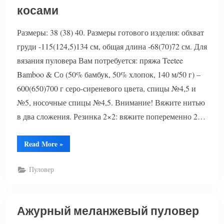
косами
Размеры: 38 (38) 40. Размеры готового изделия: обхват
груди -115(124,5)134 см, общая длина -68(70)72 см. Для
вязания пуловера Вам потребуется: пряжа Teetee
Bamboo & Со (50% бамбук, 50% хлопок, 140 м/50 г) –
600(650)700 г серо-сиреневого цвета, спицы №4,5 и
№5, носочные спицы №4,5. Внимание! Вяжите нитью
в два сложения. Резинка 2×2: вяжите попеременно 2…
“Вязание
Read More
»
пуловера
с
разрезами
Пуловер
и
косами”
Ажурный меланжевый пуловер