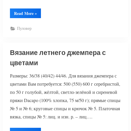
“Вязание
Read More
»
спицами
пуловера
в
Пуловер
полоску”
Вязание летнего джемпера с
цветами
Размеры: 36/38 (40/42) 44/46. Для вязания джемпера с
цветами Вам потребуется: 500 (550) 600 г серебристой,
по 50 г голубой, жёлтой, светло-зелёной и сиреневой
пряжи Dacapo (100% хлопка, 75 м/50 г); прямые спицы
№ 5 и № 6; круговые спицы и крючок № 5. Платочная
вязка, спицы № 5: лиц. и изн. р. – лиц….