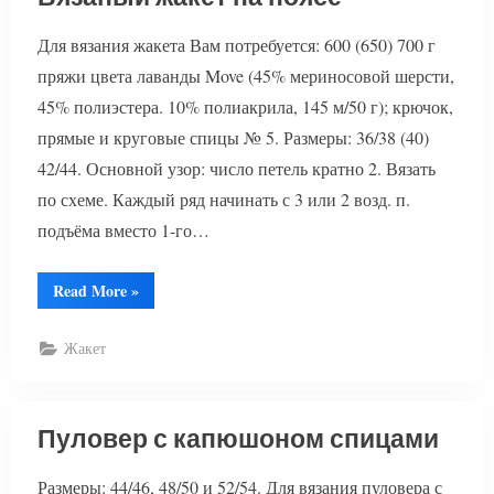
Для вязания жакета Вам потребуется: 600 (650) 700 г
пряжи цвета лаванды Move (45% мериносовой шерсти,
45% полиэстера. 10% полиакрила, 145 м/50 г); крючок,
прямые и круговые спицы № 5. Размеры: 36/38 (40)
42/44. Основной узор: число петель кратно 2. Вязать
по схеме. Каждый ряд начинать с 3 или 2 возд. п.
подъёма вместо 1-го…
“Вязаный
Read More
»
жакет
на
поясе”
Жакет
Пуловер с капюшоном спицами
Размеры: 44/46, 48/50 и 52/54. Для вязания пуловера с