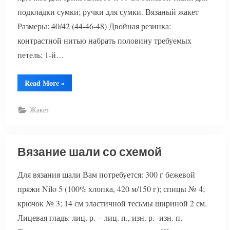
подкладки сумки; ручки для сумки. Вязаный жакет
Размеры: 40/42 (44-46-48) Двойная резинка:
контрастной нитью набрать половину требуемых
петель; 1-й…
“Вязаный
Read More
»
жакет
и
сумка
Жакет
для
девушки”
Вязание шали со схемой
Для вязания шали Вам потребуется: 300 г бежевой
пряжи Nilo 5 (100% хлопка, 420 м/150 г); спицы № 4;
крючок № 3; 14 см эластичной тесьмы шириной 2 см.
Лицевая гладь: лиц. р. – лиц. п., изн. р. -изн. п.