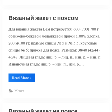
Вязаный жакет с поясом
Для вязания жакета Вам потребуется: 600 (700) 700 г
оранжево-бежевой меланжевой пряжи (100% хлопка,
200 м/100 г); прямые спицы № 5 и № 5,5; круговые
спицы № 5; пряжка для пояса. Размеры: 38/40 (42/44)
46/48. Лицевая гладь: лиц. р. – лиц. п., изн. р. – изн. п.
Изнаночная гладь: лиц.р. – изн. п., изн. р….
“Вязаный
Read More
»
жакет
с
поясом”
Жакет
Вязаный жакет на поясе