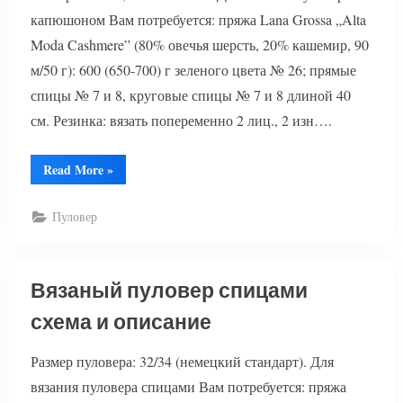
капюшоном Вам потребуется: пряжа Lana Grossa „Alta
Moda Cashmere” (80% овечья шерсть, 20% кашемир, 90
м/50 г): 600 (650-700) г зеленого цвета № 26; прямые
спицы № 7 и 8, круговые спицы № 7 и 8 длиной 40
см. Резинка: вязать попеременно 2 лиц., 2 изн….
“Пуловер
Read More
»
с
капюшоном
спицами”
Пуловер
Вязаный пуловер спицами
схема и описание
Размер пуловера: 32/34 (немецкий стандарт). Для
вязания пуловера спицами Вам потребуется: пряжа