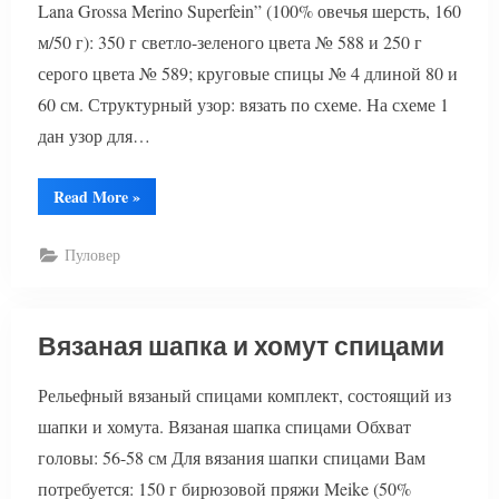
Lana Grossa Merino Superfein” (100% овечья шерсть, 160
м/50 г): 350 г светло-зеленого цвета № 588 и 250 г
серого цвета № 589; круговые спицы № 4 длиной 80 и
60 см. Структурный узор: вязать по схеме. На схеме 1
дан узор для…
“Вязаный
Read More
»
пуловер
спицами
схема
Пуловер
и
описание”
Вязаная шапка и хомут спицами
Рельефный вязаный спицами комплект, состоящий из
шапки и хомута. Вязаная шапка спицами Обхват
головы: 56-58 см Для вязания шапки спицами Вам
потребуется: 150 г бирюзовой пряжи Meike (50%