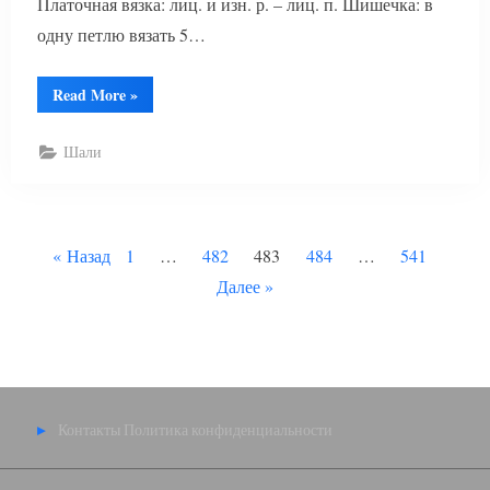
Платочная вязка: лиц. и изн. р. – лиц. п. Шишечка: в
одну петлю вязать 5…
“Вязание
Read More
»
шали
со
схемой”
Шали
Пагинация
Назад
1
…
482
483
484
…
541
записей
Далее
Контакты
Политика конфиденциальности