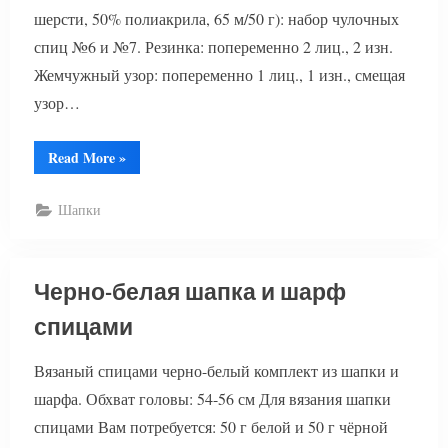
шерсти, 50% полиакрила, 65 м/50 г): набор чулочных
спиц №6 и №7. Резинка: попеременно 2 лиц., 2 изн.
Жемчужный узор: попеременно 1 лиц., 1 изн., смещая
узор…
“Вязаная
Read More
»
шапка
и
хомут
Шапки
спицами”
Черно-белая шапка и шарф
спицами
Вязаный спицами черно-белый комплект из шапки и
шарфа. Обхват головы: 54-56 см Для вязания шапки
спицами Вам потребуется: 50 г белой и 50 г чёрной