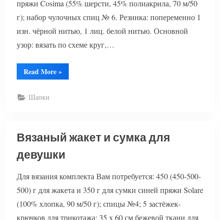
пряжи Cosima (55% шерсти, 45% полиакрила, 70 м/50
г); набор чулочных спиц № 6. Резинка: попеременно 1
изн. чёрной нитью, 1 лиц. белой нитью. Основной
узор: вязать по схеме круг,…
“Черно-
Read More
»
белая
шапка
и
Шапки
шарф
спицами”
Вязаный жакет и сумка для
девушки
Для вязания комплекта Вам потребуется: 450 (450-500-
500) г для жакета и 350 г для сумки синей пряжи Solare
(100% хлопка, 90 м/50 г); спицы №4; 5 застёжек-
крючков для трикотажа; 35 х 60 см бежевой ткани для