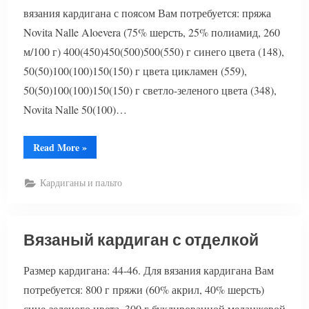
вязания кардигана с поясом Вам потребуется: пряжа
Novita Nalle Aloevera (75% шерсть, 25% полиамид, 260
м/100 г) 400(450)450(500)500(550) г синего цвета (148),
50(50)100(100)150(150) г цвета цикламен (559),
50(50)100(100)150(150) г светло-зеленого цвета (348),
Novita Nalle 50(100)…
“Цветной
Read More
»
кардиган
с
поясом”
Кардиганы и пальто
Вязаный кардиган с отделкой
Размер кардигана: 44-46. Для вязания кардигана Вам
потребуется: 800 г пряжи (60% акрил, 40% шерсть)
сине-зеленого цвета, 300 г буклированной меланжевой