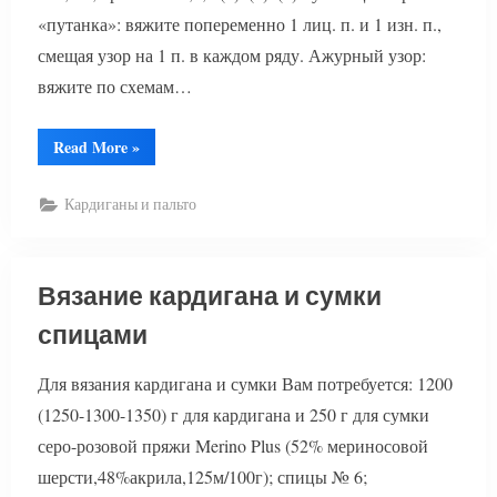
«путанка»: вяжите попеременно 1 лиц. п. и 1 изн. п.,
смещая узор на 1 п. в каждом ряду. Ажурный узор:
вяжите по схемам…
“Вязаный
Read More
»
удлиненный
кардиган”
Кардиганы и пальто
Вязание кардигана и сумки
спицами
Для вязания кардигана и сумки Вам потребуется: 1200
(1250-1300-1350) г для кардигана и 250 г для сумки
серо-розовой пряжи Merino Plus (52% мериносовой
шерсти,48%акрила,125м/100г); спицы № 6;