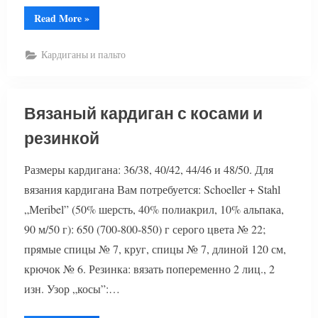
“Вязаный
Read More
»
кардиган
с
аранами”
Кардиганы и пальто
Вязаный кардиган с косами и
резинкой
Размеры кардигана: 36/38, 40/42, 44/46 и 48/50. Для
вязания кардигана Вам потребуется: Schoeller + Stahl
„Меribel” (50% шерсть, 40% полиакрил, 10% альпака,
90 м/50 г): 650 (700-800-850) г серого цвета № 22;
прямые спицы № 7, круг, спицы № 7, длиной 120 см,
крючок № 6. Резинка: вязать попеременно 2 лиц., 2
изн. Узор „косы”:…