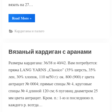
вязать на 27…
“Кардиган
Read More
»
вязаный
поперек”
Кардиганы и пальто
Вязаный кардиган с аранами
Размеры кардигана: 36/38 и 40/42. Вам потребуется:
пряжа LANG YARNS „Classico” (35% шерсть, 35%
лен, 30% хлопок, 110 м/50 г): ок. 800 (900) г цвета
антрацит № 0004; прямые спицы № 4, круговые
спицы № 4 длиной 120 см; 6 пуговиц диаметром 25
мм цвета антрацит. Кром. п.: 1-ю и последнюю п.
каждого р. всегда…