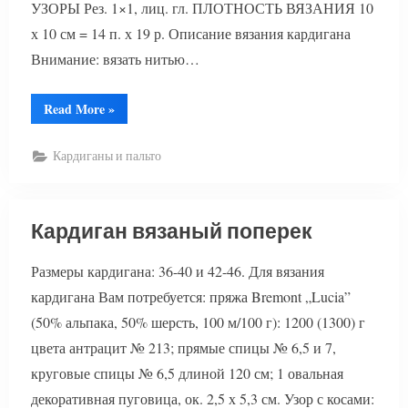
УЗОРЫ Рез. 1×1, лиц. гл. ПЛОТНОСТЬ ВЯЗАНИЯ 10
х 10 см = 14 п. х 19 р. Описание вязания кардигана
Внимание: вязать нитью…
“Кардиган
Read More
»
в
цветную
полоску”
Кардиганы и пальто
Кардиган вязаный поперек
Размеры кардигана: 36-40 и 42-46. Для вязания
кардигана Вам потребуется: пряжа Bremont „Lucia”
(50% альпака, 50% шерсть, 100 м/100 г): 1200 (1300) г
цвета антрацит № 213; прямые спицы № 6,5 и 7,
круговые спицы № 6,5 длиной 120 см; 1 овальная
декоративная пуговица, ок. 2,5 х 5,3 см. Узор с косами: