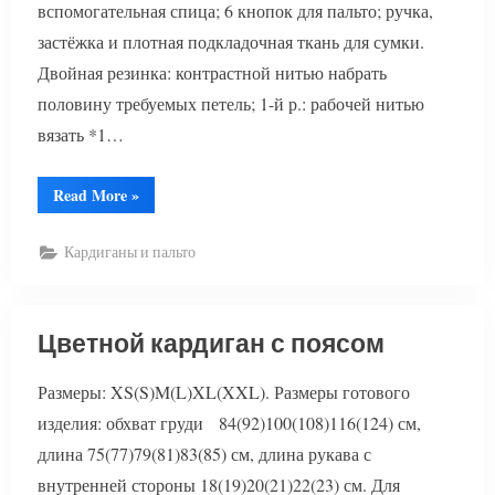
вспомогательная спица; 6 кнопок для пальто; ручка,
застёжка и плотная подкладочная ткань для сумки.
Двойная резинка: контрастной нитью набрать
половину требуемых петель; 1-й р.: рабочей нитью
вязать *1…
“Вязание
Read More
»
кардигана
и
сумки
Кардиганы и пальто
спицами”
Цветной кардиган с поясом
Размеры: XS(S)M(L)XL(XXL). Размеры готового
изделия: обхват груди 84(92)100(108)116(124) см,
длина 75(77)79(81)83(85) см, длина рукава с
внутренней стороны 18(19)20(21)22(23) см. Для