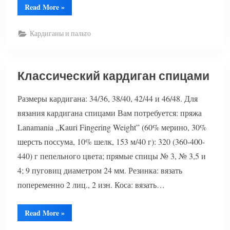
“Вязаный
Read More
»
кардиган
с
косами
Кардиганы и пальто
и
резинкой”
Классический кардиган спицами
Размеры кардигана: 34/36, 38/40, 42/44 и 46/48. Для
вязания кардигана спицами Вам потребуется: пряжа
Lanamania „Kauri Fingering Weight” (60% мерино, 30%
шерсть поссума, 10% шелк, 153 м/40 г): 320 (360-400-
440) г пепельного цвета; прямые спицы № 3, № 3,5 и
4; 9 пуговиц диаметром 24 мм. Резинка: вязать
попеременно 2 лиц., 2 изн. Коса: вязать…
“Классический
Read More
»
кардиган
спицами”