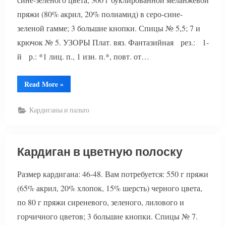
пряжи (80% акрил, 20% полиамид) в серо-сине-
зеленой гамме; 3 большие кнопки. Спицы № 5,5; 7 и
крючок № 5. УЗОРЫ Плат. вяз. Фантазийная рез.: 1-
й р.: *1 лиц. п., 1 изн. п.*, повт. от…
“Вязаный
Read More
»
кардиган
с
отделкой”
Кардиганы и пальто
Кардиган в цветную полоску
Размер кардигана: 46-48. Вам потребуется: 550 г пряжи
(65% акрил, 20% хлопок, 15% шерсть) черного цвета,
по 80 г пряжи сиреневого, зеленого, лилового и
горчичного цветов; 3 большие кнопки. Спицы № 7.