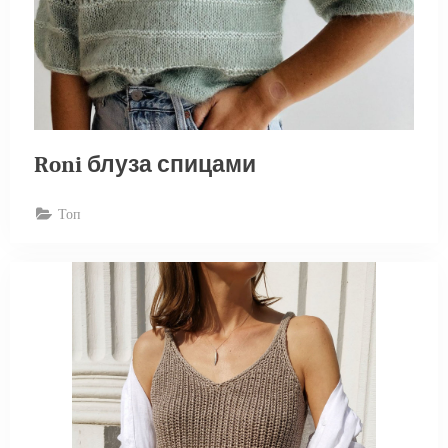
Roni блуза спицами
Топ