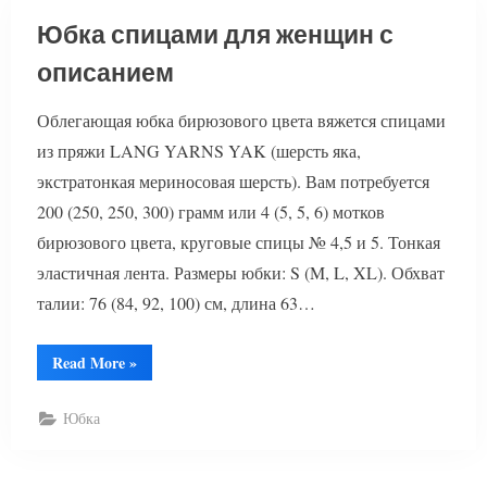
Юбка спицами для женщин с
описанием
Облегающая юбка бирюзового цвета вяжется спицами
из пряжи LANG YARNS YAK (шерсть яка,
экстратонкая мериносовая шерсть). Вам потребуется
200 (250, 250, 300) грамм или 4 (5, 5, 6) мотков
бирюзового цвета, круговые спицы № 4,5 и 5. Тонкая
эластичная лента. Размеры юбки: S (M, L, XL). Обхват
талии: 76 (84, 92, 100) см, длина 63…
“Юбка
Read More
»
спицами
для
женщин
Юбка
с
описанием”