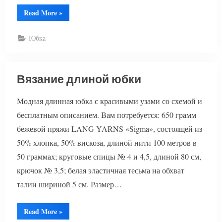
“Юбка
Read More
»
плиссе
спицами”
Юбка
Вязание длиной юбки
Модная длинная юбка с красивыми узами со схемой и
бесплатным описанием. Вам потребуется: 650 грамм
бежевой пряжи LANG YARNS «Sigma», состоящей из
50% хлопка, 50% вискоза, длиной нити 100 метров в
50 граммах; круговые спицы № 4 и 4,5, длиной 80 см,
крючок № 3,5; белая эластичная тесьма на обхват
талии шириной 5 см. Размер…
“Вязание
Read More
»
длиной