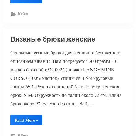
брюки
женские
спицами”
Юбка
Вязаные брюки женские
Стильные вязаные брюки для женщин с бесплатным
описанием вязания. Вам потребуется 300 грамм = 6
мотков бежевой (932.0022.) пряжи LANGYARNS
CORSO (100% хлопок), спицы № 4,5 и круговые
спицы № 4. Резинка шириной 5 см. Размер женских
брюк: S-М. Окружность по талии около 72 см. Длина
брюк около 93 см. Узор I: спицы № 4,…
“Вязаные
Read More
»
брюки
женские”
Юбка