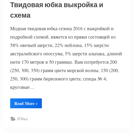
Твидовая юбка выкройка и
схема
Модная твидовая юбка сезона 2016 с выкройкой и
подробной схемой, вяжется из пряжи состоящей из
58% овечьей шерсти, 22% нейлона, 15% шерсти
австралийского опоссума, 5% шерсти альпака, длиной
нити 170 метров в 50 граммах. Вам потребуется 200
(250, 300, 350) грамм цвета морской волны, 150 (200,
250, 300) грамм бирюзового цвета; спицы № 4;
круговые…
“Твидовая
Read More
»
юбка
выкройка
и
Юбка
схема”