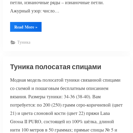
петли, изнаночные ряды – изнаночные петли.
Ажурный узор: число…
“Туника
Read More
»
с
ажурным
узором”
Туника
Туника полосатая спицами
Модная модель полосатой туники связанной спицами
со схемой и пошаговым бесплатным описанием
вязания. Размеры туники: 34-36 (38-40). Вам
потребуется: по 200 (250) грамм серо-коричневой (цвет
21) и цвета слоновой кости (цвет 22) пряжи Lana
Grossa II PURO, состоящей из 100% шёлка, длиной
нити 100 метров в 50 граммах; прямые спицы № 5 и