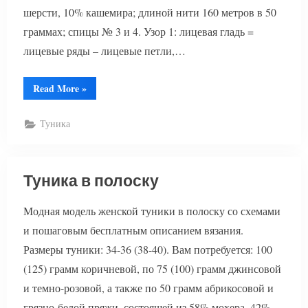
шерсти, 10% кашемира; длиной нити 160 метров в 50
граммах; спицы № 3 и 4. Узор 1: лицевая гладь =
лицевые ряды – лицевые петли,…
“Модная
Read More
»
туника
2018”
Туника
Туника в полоску
Модная модель женской туники в полоску со схемами
и пошаговым бесплатным описанием вязания.
Размеры туники: 34-36 (38-40). Вам потребуется: 100
(125) грамм коричневой, по 75 (100) грамм джинсовой
и темно-розовой, а также по 50 грамм абрикосовой и
грязно-белой пряжи, состоящей из 58% мохера, 42%