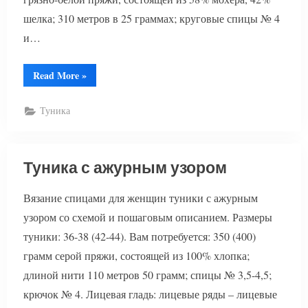
шелка; 310 метров в 25 граммах; круговые спицы № 4
и…
“Туника
Read More
»
в
полоску”
Туника
Туника с ажурным узором
Вязание спицами для женщин туники с ажурным
узором со схемой и пошаговым описанием. Размеры
туники: 36-38 (42-44). Вам потребуется: 350 (400)
грамм серой пряжи, состоящей из 100% хлопка;
длиной нити 110 метров 50 грамм; спицы № 3,5-4,5;
крючок № 4. Лицевая гладь: лицевые ряды – лицевые