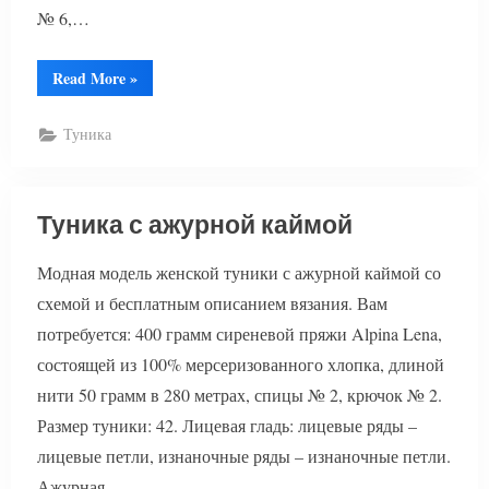
№ 6,…
“Туника
Read More
»
полосатая
спицами”
Туника
Туника с ажурной каймой
Модная модель женской туники с ажурной каймой со
схемой и бесплатным описанием вязания. Вам
потребуется: 400 грамм сиреневой пряжи Alpina Lena,
состоящей из 100% мерсеризованного хлопка, длиной
нити 50 грамм в 280 метрах, спицы № 2, крючок № 2.
Размер туники: 42. Лицевая гладь: лицевые ряды –
лицевые петли, изнаночные ряды – изнаночные петли.
Ажурная…