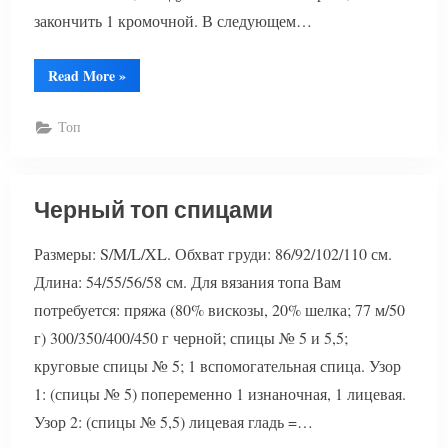
закончить 1 кромочной. В следующем…
“Вязание
Read More
»
топа
с
косами”
Топ
Черный топ спицами
Размеры: S/M/L/XL. Обхват груди: 86/92/102/110 см.
Длина: 54/55/56/58 см. Для вязания топа Вам
потребуется: пряжа (80% вискозы, 20% шелка; 77 м/50
г) 300/350/400/450 г черной; спицы № 5 и 5,5;
круговые спицы № 5; 1 вспомогательная спица. Узор
1: (спицы № 5) попеременно 1 изнаночная, 1 лицевая.
Узор 2: (спицы № 5,5) лицевая гладь =…