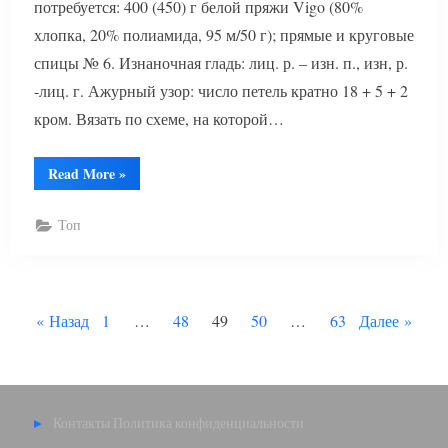
потребуется: 400 (450) г белой пряжи Vigo (80%
хлопка, 20% полиамида, 95 м/50 г); прямые и круговые
спицы № 6. Изнаночная гладь: лиц. р. – изн. п., изн, р.
-лиц. г. Ажурный узор: число петель кратно 18 + 5 + 2
кром. Вязать по схеме, на которой…
“Удлиненный
Read More
»
белый
топ
спицами”
Топ
Пагинация
Назад
1
…
48
49
50
…
63
Далее
записей
Контакты
Политика конфиденциальности