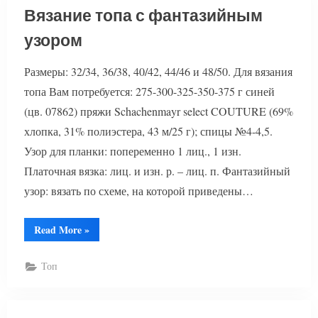
Вязание топа с фантазийным
узором
Размеры: 32/34, 36/38, 40/42, 44/46 и 48/50. Для вязания
топа Вам потребуется: 275-300-325-350-375 г синей
(цв. 07862) пряжи Schachenmayr select COUTURE (69%
хлопка, 31% полиэстера, 43 м/25 г); спицы №4-4,5.
Узор для планки: попеременно 1 лиц., 1 изн.
Платочная вязка: лиц. и изн. р. – лиц. п. Фантазийный
узор: вязать по схеме, на которой приведены…
“Вязание
Read More
»
топа
с
фантазийным
Топ
узором”