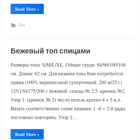
“Черный
Read More
»
топ
спицами”
Топ
Бежевый топ спицами
Размеры топа: S/M/L/XL. Обхват груди: 84/96/100/108
см. Длина: 62 см. Для вязания топа Вам потребуется:
пряжа (100% мериносовой супертонкой; 200 м/25 г)
125/150/175/200 г бежевой; спицы № 2,5; крючок №2.
Узор 1: (крючок № 2) число петель кратно 4 + 5 в.п.
Вязать соответственно схеме вязания. 1 -й + 2-й ряды
постоянно повторять. Узор 2:…
“Бежевый
Read More
»
топ