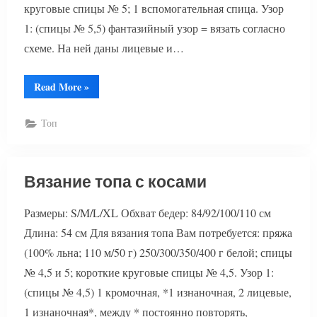
круговые спицы № 5; 1 вспомогательная спица. Узор
1: (спицы № 5,5) фантазийный узор = вязать согласно
схеме. На ней даны лицевые и…
“Ажурный
Read More
»
топ
с
косами”
Топ
Вязание топа с косами
Размеры: S/M/L/XL Обхват бедер: 84/92/100/110 см
Длина: 54 см Для вязания топа Вам потребуется: пряжа
(100% льна; 110 м/50 г) 250/300/350/400 г белой; спицы
№ 4,5 и 5; короткие круговые спицы № 4,5. Узор 1:
(спицы № 4,5) 1 кромочная, *1 изнаночная, 2 лицевые,
1 изнаночная*, между * постоянно повторять,