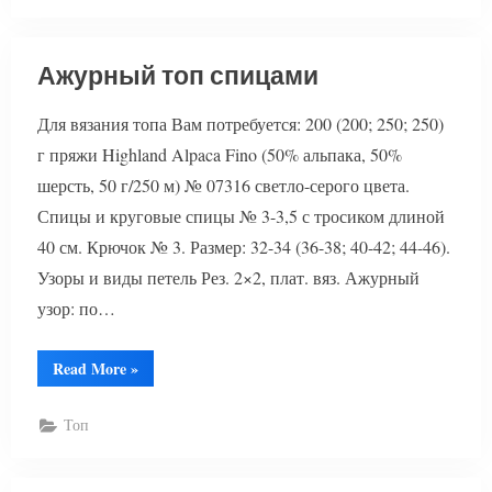
Ажурный топ спицами
Для вязания топа Вам потребуется: 200 (200; 250; 250)
г пряжи Highland Alpaca Fino (50% альпака, 50%
шерсть, 50 г/250 м) № 07316 светло-серого цвета.
Спицы и круговые спицы № 3-3,5 с тросиком длиной
40 см. Крючок № 3. Размер: 32-34 (36-38; 40-42; 44-46).
Узоры и виды петель Рез. 2×2, плат. вяз. Ажурный
узор: по…
“Ажурный
Read More
»
топ
спицами”
Топ