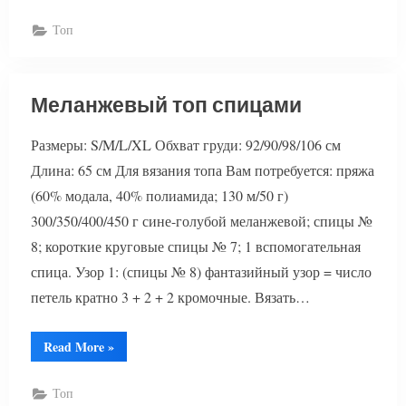
спицами”
Топ
Меланжевый топ спицами
Размеры: S/M/L/XL Обхват груди: 92/90/98/106 см
Длина: 65 см Для вязания топа Вам потребуется: пряжа
(60% модала, 40% полиамида; 130 м/50 г)
300/350/400/450 г сине-голубой меланжевой; спицы №
8; короткие круговые спицы № 7; 1 вспомогательная
спица. Узор 1: (спицы № 8) фантазийный узор = число
петель кратно 3 + 2 + 2 кромочные. Вязать…
“Меланжевый
Read More
»
топ
спицами”
Топ