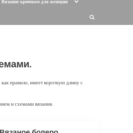
Toggle
Вязание крючком для женщин
sub-
menu
Toggle
search
form
емами.
как правило, имеет короткую длину с
ием и схемами вязания.
Вязаное болеро