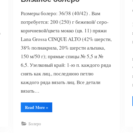
Размеры болеро: 36/38 (40/42) . Вам
потребуется: 200 (250) г бежевой/ серо-
коричневой/цвета мокко (цв. 11) пряжи
%
Lana Grossa CINQUE ALTO (42% шерсти,
38% полиакрила, 20% шерсти альпака,
150 м/50 г); прямые спицы № 5,5 и №
6,5. Узелковый край: 1-ю п. каждого ряда
снять как лиц., последнюю петлю
каждого ряда вязать лиц. Все детали
вязать…
“Вязаное
Read More
»
болеро”
Болеро