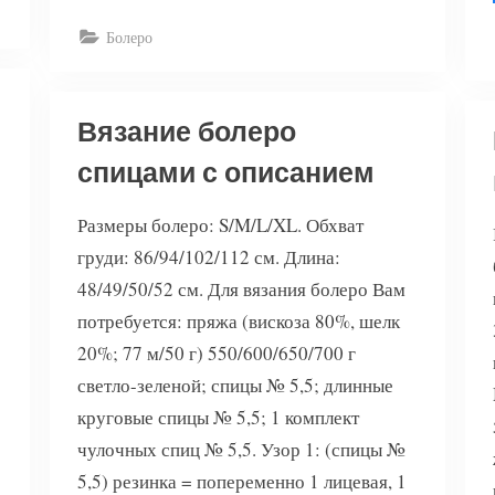
изумрудного
цвета”
Болеро
Вязание болеро
спицами с описанием
Размеры болеро: S/M/L/XL. Обхват
груди: 86/94/102/112 см. Длина:
48/49/50/52 см. Для вязания болеро Вам
потребуется: пряжа (вискоза 80%, шелк
20%; 77 м/50 г) 550/600/650/700 г
светло-зеленой; спицы № 5,5; длинные
круговые спицы № 5,5; 1 комплект
чулочных спиц № 5,5. Узор 1: (спицы №
5,5) резинка = попеременно 1 лицевая, 1