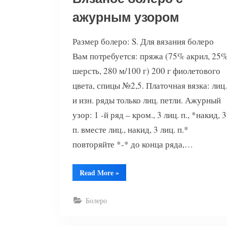
ажурным узором
Размер болеро: S. Для вязания болеро
Вам потребуется: пряжа (75% акрил, 25
шерсть, 280 м/100 г) 200 г фиолетового
цвета, спицы №2,5. Платочная вязка: лиц.
и изн. ряды только лиц. петли. Ажурный
узор: 1 -й ряд – кром., 3 лиц. п., *накид, 3
п. вместе лиц., накид, 3 лиц. п.*
повторяйте *-* до конца ряда,…
“Вязаное
Read More
»
болеро
с
ажурным
узором”
Болеро