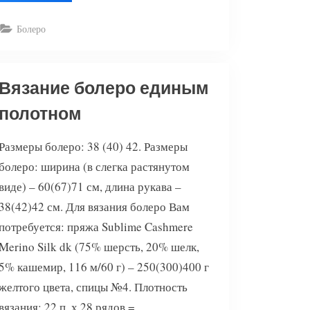
резинкой”
Болеро
Вязание болеро единым
полотном
Размеры болеро: 38 (40) 42. Размеры
болеро: ширина (в слегка растянутом
виде) – 60(67)71 см, длина рукава –
38(42)42 см. Для вязания болеро Вам
потребуется: пряжа Sublime Cashmere
Merino Silk dk (75% шерсть, 20% шелк,
5% кашемир, 116 м/60 г) – 250(300)400 г
желтого цвета, спицы №4. Плотность
вязания: 22 п. х 28 рядов =…