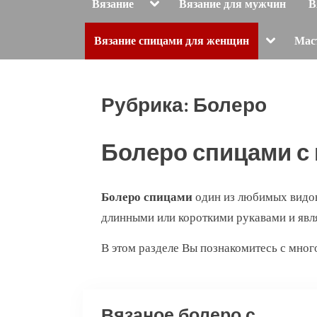
Toggle
Вязание
Вязание для мужчин
В
sub-
menu
Toggle
Вязание спицами для женщин
Мас
sub-
menu
Рубрика:
Болеро
Болеро спицами с
Болеро спицами
один из любимых видов
длинными или короткими рукавами и явл
В этом разделе Вы познакомитесь с мно
Вязаное болеро с