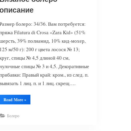
описание
Размер болеро: 34/36. Вам потребуется:
пряжа Filatura di Crosa «Zara Kid» (51%
шерсть, 39% полиамид, 10% кид-мохер,
125 м/50 г): 200 г цвета лосося № 13;
круг, спицы № 4,5 длиной 40 см,
чулочные спицы № 3 и 4,5. Декоративные
прибавки: Правый край: кром., из след. п.
вывязать 1 лиц. п. и 1 лиц. скрещ….
“Вязаное
Read More
»
болеро
описание”
Болеро