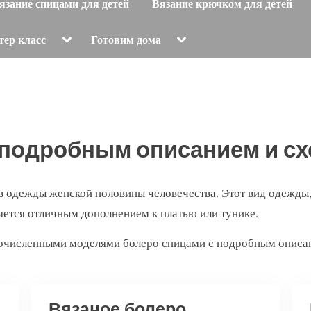
язание спицами для детей
Вязание крючком для детей
Toggle
Toggle
тер класс
Готовим дома
sub-
sub-
menu
menu
 подробным описанием и сх
 одежды женской половины человечества. Этот вид одежды, 
яется отличным дополнением к платью или тунике.
гочисленными моделями болеро спицами с подробным описан
Вязаное болеро