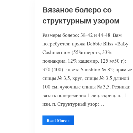
Вязаное болеро со
структурным узором
Размеры болеро: 38-42 и 44-48. Вам
потребуется: пряжа Debbie Bliss «ВаЬу
Cashmerino» (55% шерсть, 33%
полиакрил, 12% кашемир, 125 м/50 г):
350 (400) г цвета Sunshine № 82; прямые
спицы № 3,5, круг, спицы № 3,5 длиной
100 см, чулочные спицы № 3,5. Резинка:
вязать попеременно 1 лиц. скрещ. п., 1
изн. п. Структурный узор:…
“Вязаное
Read More
»
болеро
со
структурным