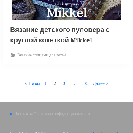
Вязание детского пуловера с
круглой кокеткой Mikkel
Вязание спицами для детей
Пагинация
Назад
1
2
3
…
35
Далее
записей
Контакты
Политика конфиденциальности