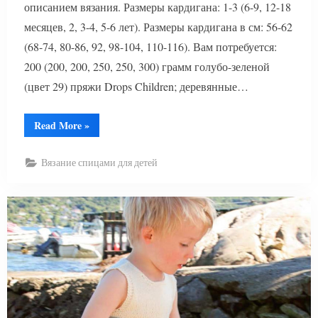
описанием вязания. Размеры кардигана: 1-3 (6-9, 12-18
месяцев, 2, 3-4, 5-6 лет). Размеры кардигана в см: 56-62
(68-74, 80-86, 92, 98-104, 110-116). Вам потребуется:
200 (200, 200, 250, 250, 300) грамм голубо-зеленой
(цвет 29) пряжи Drops Children; деревянные…
“Кардиган
Read More
»
спицами
для
мальчика
Вязание спицами для детей
Adrien”