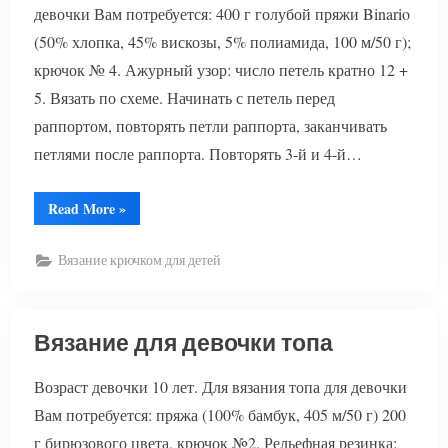
девочки Вам потребуется: 400 г голубой пряжи Binario
(50% хлопка, 45% вискозы, 5% полиамида, 100 м/50 г);
крючок № 4. Ажурный узор: число петель кратно 12 +
5. Вязать по схеме. Начинать с петель перед
раппортом, повторять петли раппорта, заканчивать
петлями после раппорта. Повторять 3-й и 4-й…
“Вязание
Read More
»
для
девочки
жакета
Вязание крючком для детей
и
шапочки”
Вязание для девочки топа
Возраст девочки 10 лет. Для вязания топа для девочки
Вам потребуется: пряжа (100% бамбук, 405 м/50 г) 200
г бирюзового цвета, крючок №2. Рельефная резинка: