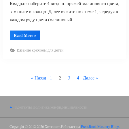
Квадрат: наберите 4 возд. п. пряжей малинового цвета,
замкните в кольцо. Далее вяжите по схеме 1, чередуя в
каждом ряду цвета (малиновый…
“Красивое
Read More
»
платье
для
девочки
Вязание крючком для детей
крючком”
Пагинация
Назад
1
2
3
4
Далее
записей
Контакты
Политика конфиденциальности
Copyright © 2012-2026 Хитсовет.
Работает на
PressBook Masonry Blogs