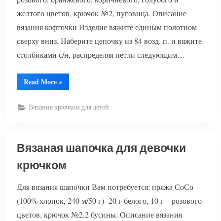
желтого цветов, крючок №2, пуговица. Описание
вязания кофточки Изделие вяжите единым полотном
сверху вниз. Наберите цепочку из 84 возд. п. и вяжите
столбиками с/н, распределяя петли следующим…
“Вязание
Read More
»
для
малышей
кофточки
Вязание крючком для детей
и
шапочки”
Вязаная шапочка для девочки
крючком
Для вязания шапочки Вам потребуется: пряжа СоСо
(100% хлопок, 240 м/50 г) -20 г белого, 10 г – розового
цветов, крючок №2,2 бусины. Описание вязания