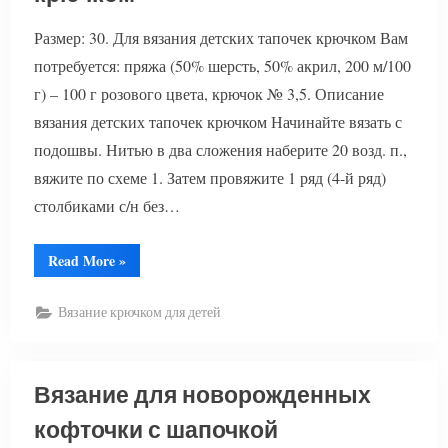
Размер: 30. Для вязания детских тапочек крючком Вам
потребуется: пряжа (50% шерсть, 50% акрил, 200 м/100
г) – 100 г розового цвета, крючок № 3,5. Описание
вязания детских тапочек крючком Начинайте вязать с
подошвы. Нитью в два сложения наберите 20 возд. п.,
вяжите по схеме 1. Затем провяжите 1 ряд (4-й ряд)
столбиками с/н без…
“Вязание
Read More
»
детских
тапочек
крючком”
Вязание крючком для детей
Вязание для новорожденных
кофточки с шапочкой