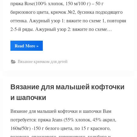
пряжа Rose(100% хлопок, 150 м/100 г) – 50 г
бирюзового цвета, крючок №2, бусинка подходящего
оттенка. Ажурный узор 1: вяжите по схеме 1, повторяя
2-5-й ряды. Ажурный узор 2: вяжите по схеме…
“Вязание
Read More
»
для
малышей
платья
Вязание крючком для детей
из
пряжи
Diva”
Вязание для малышей кофточки
и шапочки
Вязание для малышей кофточки и шапочки Вам
потребуется: пряжа Jeans (55% хлопок, 45% акрил,
160м/50г) -150 г белого цвета, по 15 г красного,
розового, оранжевого, коричневого, голубого и