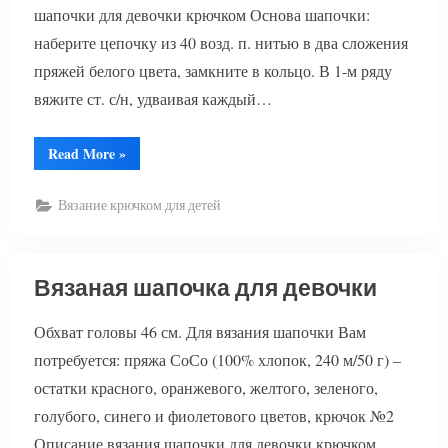
шапочки для девочки крючком Основа шапочки:
наберите цепочку из 40 возд. п. нитью в два сложения
пряжей белого цвета, замкните в кольцо. В 1-м ряду
вяжите ст. с/н, удваивая каждый…
“Вязаная
Read More
»
шапочка
для
девочки
Вязание крючком для детей
крючком”
Вязаная шапочка для девочки
Обхват головы 46 см. Для вязания шапочки Вам
потребуется: пряжа СоСо (100% хлопок, 240 м/50 г) –
остатки красного, оранжевого, желтого, зеленого,
голубого, синего и фиолетового цветов, крючок №2
Описание вязания шапочки для девочки крючком