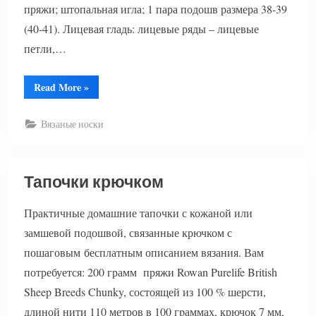
пряжи; штопальная игла; 1 пара подошв размера 38-39
(40-41). Лицевая гладь: лицевые ряды – лицевые
петли,…
“Носки
Read More
»
тапочки”
Вязаные носки
Тапочки крючком
Практичные домашние тапочки с кожаной или
замшевой подошвой, связанные крючком с
пошаговым бесплатным описанием вязания. Вам
потребуется: 200 грамм пряжи Rowan Purelife British
Sheep Breeds Chunky, состоящей из 100 % шерсти,
длиной нити 110 метров в 100 гpаммах, крючок 7 мм,