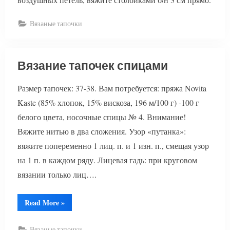
Вязаные тапочки
Вязание тапочек спицами
Размер тапочек: 37-38. Вам потребуется: пряжа Novita
Kaste (85% хлопок, 15% вискоза, 196 м/100 г) -100 г
белого цвета, носочные спицы № 4. Внимание!
Вяжите нитью в два сложения. Узор «путанка»:
вяжите попеременно 1 лиц. п. и 1 изн. п., смещая узор
на 1 п. в каждом ряду. Лицевая гадь: при круговом
вязании только лиц….
“Вязание
Read More
»
тапочек
спицами”
Вязаные тапочки