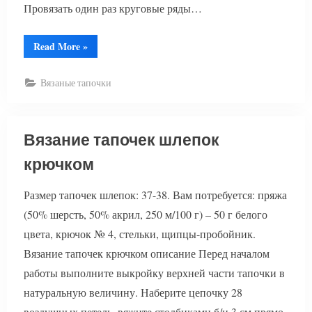
Провязать один раз круговые ряды…
“Вязаные
Read More
»
тапочки”
Вязаные тапочки
Вязание тапочек шлепок
крючком
Размер тапочек шлепок: 37-38. Вам потребуется: пряжа
(50% шерсть, 50% акрил, 250 м/100 г) – 50 г белого
цвета, крючок № 4, стельки, щипцы-пробойник.
Вязание тапочек крючком описание Перед началом
работы выполните выкройку верхней части тапочки в
натуральную величину. Наберите цепочку 28
воздушных петель, вяжите столбиками б/н 3 см прямо.