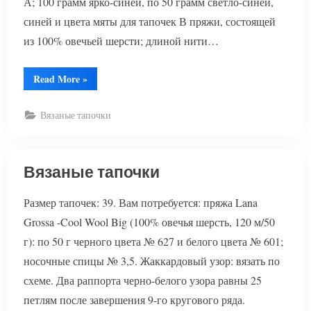
А; 100 грамм ярко-синей, по 50 грамм светло-синей,
синей и цвета мяты для тапочек В пряжи, состоящей
из 100% овечьей шерсти; длиной нити…
“Валяные
Read More
»
тапочки”
Вязаные тапочки
Вязаные тапочки
Размер тапочек: 39. Вам потребуется: пряжа Lana
Grossa -Cool Wool Big (100% овечья шерсть, 120 м/50
г): по 50 г черного цвета № 627 и белого цвета № 601;
носочные спицы № 3,5. Жаккардовый узор: вязать по
схеме. Два раппорта черно-белого узора равны 25
петлям после завершения 9-го кругового ряда.