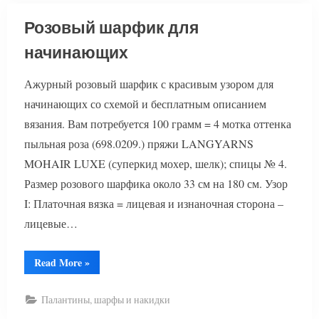
Розовый шарфик для
начинающих
Ажурный розовый шарфик с красивым узором для
начинающих со схемой и бесплатным описанием
вязания. Вам потребуется 100 грамм = 4 мотка оттенка
пыльная роза (698.0209.) пряжи LANGYARNS
MOHAIR LUXE (суперкид мохер, шелк); спицы № 4.
Размер розового шарфика около 33 см на 180 см. Узор
I: Платочная вязка = лицевая и изнаночная сторона –
лицевые…
“Розовый
Read More
»
шарфик
для
начинающих”
Палантины, шарфы и накидки