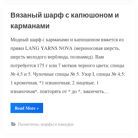
Вязаный шарф с капюшоном и
карманами
Модный шарф с карманами и капюшоном вяжется из
пряжи LANG YARNS NOVA (мериносовая шерсть,
шерсть молодого верблюда, полиамид). Вам
потребуется 175 г или 7 мотков черного цвета; спицы
№ 4,5 и 5. Чулочные спицы № 5. Узор I, спицы № 4,5:
1 кромочная, *1 изнаночная, 2 лицевые, 1
изнаночная*, повторять от * до *, закончить…
“Вязаный
Read More
»
шарф
с
капюшоном
Палантины, шарфы и накидки
и
карманами”