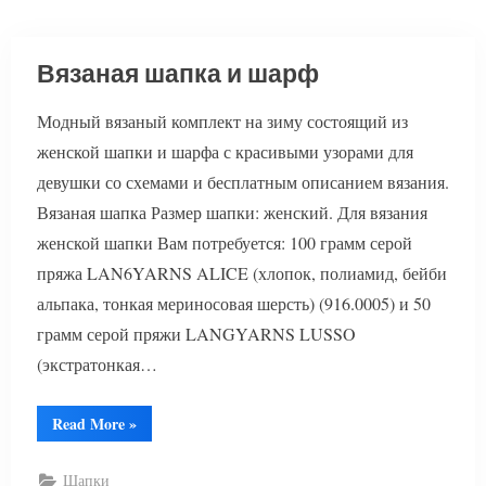
Вязаная шапка и шарф
Модный вязаный комплект на зиму состоящий из
женской шапки и шарфа с красивыми узорами для
девушки со схемами и бесплатным описанием вязания.
Вязаная шапка Размер шапки: женский. Для вязания
женской шапки Вам потребуется: 100 грамм серой
пряжа LAN6YARNS ALICE (хлопок, полиамид, бейби
альпака, тонкая мериносовая шерсть) (916.0005) и 50
грамм серой пряжи LANGYARNS LUSSO
(экстратонкая…
“Вязаная
Read More
»
шапка
и
шарф”
Шапки