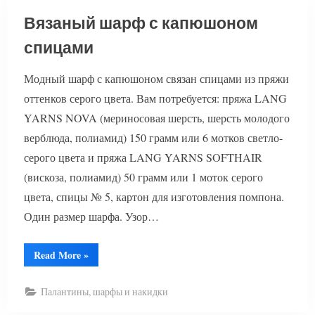
Вязаный шарф с капюшоном
спицами
Модный шарф с капюшоном связан спицами из пряжи
оттенков серого цвета. Вам потребуется: пряжа LANG
YARNS NOVA (мериносовая шерсть, шерсть молодого
верблюда, полиамид) 150 грамм или 6 мотков светло-
серого цвета и пряжа LANG YARNS SOFTHAIR
(вискоза, полиамид) 50 грамм или 1 моток серого
цвета, спицы № 5, картон для изготовления помпона.
Один размер шарфа. Узор…
“Вязаный
Read More
»
шарф
с
капюшоном
Палантины, шарфы и накидки
спицами”