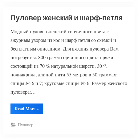
Пуловер женский и шарф-петля
Модный пуловер женский горчичного цвета с
ажурным узором из кос и шарф-петля со схемой и
бесплатным описанием. Для вязания пуловера Вам
потребуется: 800 грамм горчичного цвета пряжи,
состоящей из 70 % натуральной шерсти, 30 %
полиакрила; длиной нити 55 метров в 50 граммах;
спицы № 6 и 7; круговые спицы № 6. Размер женского
пуловера:…
“Пуловер
Read More
»
женский
и
шарф-
Пуловер
петля”