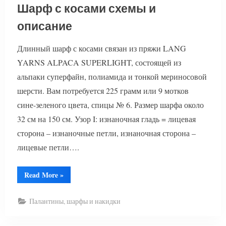
Шарф с косами схемы и
описание
Длинный шарф с косами связан из пряжи LANG
YARNS ALPACA SUPERLIGHT, состоящей из
альпаки суперфайн, полиамида и тонкой мериносовой
шерсти. Вам потребуется 225 грамм или 9 мотков
сине-зеленого цвета, спицы № 6. Размер шарфа около
32 см на 150 см. Узор I: изнаночная гладь = лицевая
сторона – изнаночные петли, изнаночная сторона –
лицевые петли….
“Шарф
Read More
»
с
косами
схемы
Палантины, шарфы и накидки
и
описание”