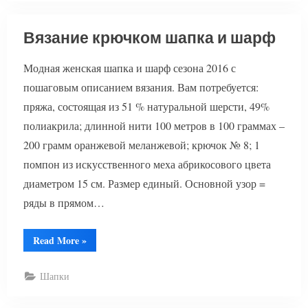
Вязание крючком шапка и шарф
Модная женская шапка и шарф сезона 2016 с
пошаговым описанием вязания. Вам потребуется:
пряжа, состоящая из 51 % натуральной шерсти, 49%
полиакрила; длинной нити 100 метров в 100 граммах –
200 грамм оранжевой меланжевой; крючок № 8; 1
помпон из искусственного меха абрикосового цвета
диаметром 15 см. Размер единый. Основной узор =
ряды в прямом…
“Вязание
Read More
»
крючком
шапка
и
Шапки
шарф”