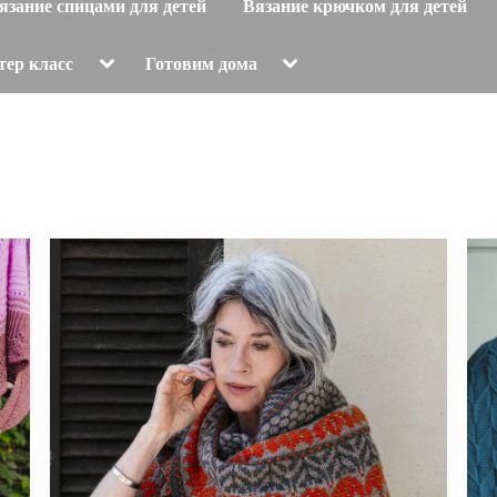
язание спицами для детей
Вязание крючком для детей
Toggle
Toggle
тер класс
Готовим дома
sub-
sub-
menu
menu