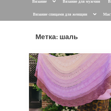
Toggle
Вязание
Вязание для мужчин
В
sub-
menu
Toggle
Вязание спицами для женщин
Мас
sub-
menu
Метка:
шаль