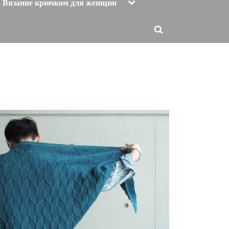
Toggle
Вязание крючком для женщин
sub-
menu
Toggle
search
form